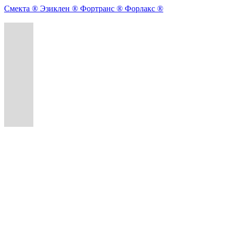
Смекта ®
Эзиклен ®
Фортранс ®
Форлакс ®