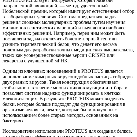
PROTEUS использует инструмент, который назвали
направленной эволюцией, — метод, удостоенный
Нобелевской премии, который имитирует естественный отбор
в лабораторных условиях. Система предназначена для
решения сложных молекулярных проблем путем изучения
миллионов генетических вариаций и выявления наиболее
эффективных решений. Например, перед ним может быть
поставлена задача отключить болезнетворный ген или
усилить терапевтический белок, что делает его весьма
полезным для разработки точных медицинских вмешательств,
таких как усовершенствованные версии CRISPR или
лекарства с улучшенной мРНК.
Одним из ключевых нововведений в PROTEUS является
использование химерных вирусоподобных частиц - гибридов
двух разных вирусов. Такая конструкция обеспечивает
стабильность в течение многих циклов мутации и отбора и
позволяет системе надежно функционировать в клетках
млекопитающих. В результате PROTEUS может выделять
белки, которые больше подходят для функционирования в
организме человека, чем те, которые были получены с
использованием более старых методов, основанных на
бактериях.
Исследователи использовали PROTEUS для создания белков,
которые более эффективно реагируют на лекарства, и