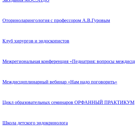
Оториноларингология с профессором А.В.Гуровым
Клуб хирургов и эндоскопистов
Межрегиональная конференция «Педиатрия: вопросы междисц
Междисциплинарный вебинар «Нам надо поговорить»
Цикл образовательных семинаров ОРФАННЫЙ ПРАКТИКУМ
Школа детского эндокринолога