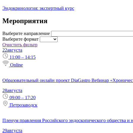
Эндокринология: экспертный курс
Мероприятия
Выберите направление
Выберите формат
Очистить фильтр
22
августа
11:00 – 14:15
Online
Образовательный онлайн проект DiaGastro Вебинар «Хроническ
28
августа
09:00 – 17:20
Петрозаводск
Пленум правления Российского эндоскопического общества и
29
августа