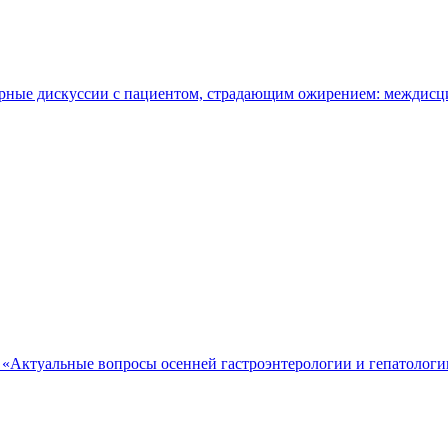
ярные дискуссии с пациентом, страдающим ожирением: междис
е «Актуальные вопросы осенней гастроэнтерологии и гепатологи