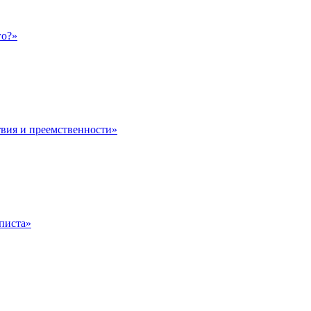
го?»
твия и преемственности»
писта»