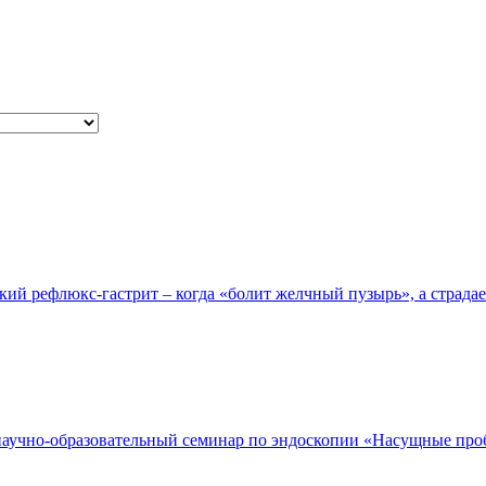
ий рефлюкс-гастрит – когда «болит желчный пузырь», а страда
 научно-образовательный семинар по эндоскопии «Насущные пр