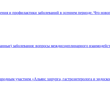
ния и профилактики заболеваний в осеннем периоде. Что ново
фанные) заболевания: вопросы междисциплинарного взаимодейс
родным участием «Альянс хирурга, гастроэнтеролога и эндоско