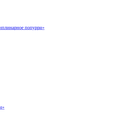
циплинарное попурри»
и»