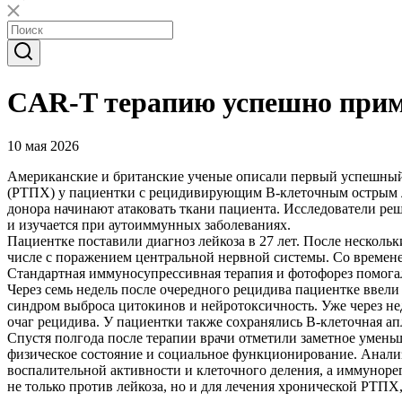
CAR-T терапию успешно прим
10 мая 2026
Американские и британские ученые описали первый успешный 
(РТПХ) у пациентки с рецидивирующим В-клеточным острым л
донора начинают атаковать ткани пациента. Исследователи р
и изучается при аутоиммунных заболеваниях.
Пациентке поставили диагноз лейкоза в 27 лет. После несколь
числе с поражением центральной нервной системы. Со времен
Стандартная иммуносупрессивная терапия и фотофорез помога
Через семь недель после очередного рецидива пациентке ввел
синдром выброса цитокинов и нейротоксичность. Уже через не
очаг рецидива. У пациентки также сохранялись В-клеточная а
Спустя полгода после терапии врачи отметили заметное умен
физическое состояние и социальное функционирование. Анали
воспалительной активности и клеточного деления, а иммуноре
не только против лейкоза, но и для лечения хронической РТП