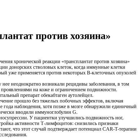
лантат против хозяина»
ения хронической реакции «трансплантат против хозяина»
ии донорских стволовых клеток, когда иммунные клетки
рый уже применяется против некоторых В-клеточных опухолей
у нее неоднократно возникали рецидивы заболевания, в том
 проявлениями на коже и ограничением подвижности.
тальный препарат обекабтаген аутолейцел.
Лечение прошло без тяжелых побочных эффектов, включая
ие года наблюдения, хотя позже в мозге обнаружили единичный
дически вводили иммуноглобулин G.
носупрессии. У пациентки улучшились подвижность ног,
тройка активности Т-лимфоцитов: снизились признаки
итают, что этот случай подтверждает потенциал CAR-T-терапии
сследования.