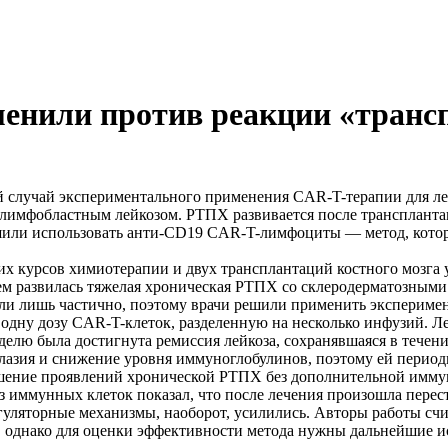
енили против реакции «трансп
случай экспериментального применения CAR-T-терапии для леч
имфобластным лейкозом. РТПХ развивается после трансплантац
ешили использовать анти-CD19 CAR-T-лимфоциты — метод, кото
ких курсов химиотерапии и двух трансплантаций костного мозга 
ем развилась тяжелая хроническая РТПХ со склеродерматозными
ли лишь частично, поэтому врачи решили применить эксперимен
и одну дозу CAR-T-клеток, разделенную на несколько инфузий. 
делю была достигнута ремиссия лейкоза, сохранявшаяся в течен
плазия и снижение уровня иммуноглобулинов, поэтому ей перио
ьшение проявлений хронической РТПХ без дополнительной имму
з иммунных клеток показал, что после лечения произошла перес
гуляторные механизмы, наоборот, усилились. Авторы работы сч
Х, однако для оценки эффективности метода нужны дальнейшие и