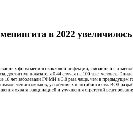
енингита в 2022 увеличилось 
лизованных форм менингококковой инфекции, связанный с отмен
а, достигнув показателя 0,44 случая на 100 тыс. человек. Эпид
18 лет заболевали ГФМИ в 3,8 раза чаще, чем в предыдущем го
таммов менингококков, устойчивых к антибиотикам. ВОЗ разраб
ышения охвата вакцинацией и улучшения стратегий реагировани