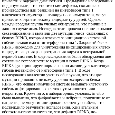
привести к задержке диагностики. Предыдущие исследования
подразумевали, что генетические дефекты, связанные с
производством или реакцией на интерферон типа 1,
ключевого стимулятора антивирусного иммунитета, могут
привести к герпетическому энцефалиту у детей. Однако
международная группа ученых обнаружила, что причина в
данном случае иная. Исследователи провели полное экзомное
секвенирование и выявили две мутации генов, связанных с
белком RIPK3, который отвечает за инициацию клеточной
гибели независимо от интерферона типа 1. Здоровый белок
RIPK3 необходим для уничтожения инфицированных клеток
и предотвращения распространения вируса в центральной
нервной системе. В ходе исследования были обнаружены две
составные гетерозиготные мутации в генах RIPK3. Когда
RIPK3 функционирует нормально, он активирует клеточную
гибель независимо от интерферона типа 1. В ходе
исследования коллектив ученых обнаружил, что эти две
мутации приводят к низкому уровню экспрессии белка
RIPK3, что мешает иммунной системе вызывать клеточную
гибель инфицированных клеток путем апоптоза или
некроптоза. Кроме того, в лабораторных условиях in vitro
было выявлено, что фибробласты и нейроны, полученные от
пациента, не могут инициировать клеточную гибель, что
подтвердило результаты исследования. Удивительным
обстоятельством является то, что дефицит RIPK3, по-