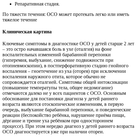
Репаративная стадия.
По тяжести течения: ОСО может протекать легко или иметь
тяжелое течение
Клиническая картина
Ключевые симптомы в диагностике ОСО у детей старше 2 лет
– это остро начавшаяся боль в ухе (оталгия) на фоне
воспалительных изменений барабанной перепонки
(гиперемия, выбухание, снижение подвижности при
отопневмоскопии), в постперфоративную стадию гнойного
воспаления – гноетечение из уха (оторея) при исключении
воспаления наружного отита, которое обычно не
сопровождается оталгией. Симптомы общей интоксикации
(повышение температупы тела, общее недомогание)
отмечаются далеко не у всех пациентов с ОСО. Основным
обоснование для постановки диагноза у детей раннего
возраста являются отоскопические изменениям, в первую
очередь, выбухание барабанной перепонки, и поведенческие
реакции (беспокойство ребёнка, нарушение приёма пищи,
дёргание и трение уха ребёнком при одностороннем
процессе). При этом нередко диагноз у детей раннего возраста
ОСО диагностируется уже при наличии отореи.