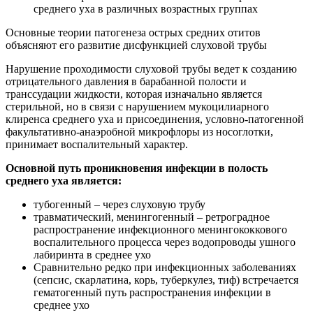
среднего уха в различных возрастных группах
Основные теории патогенеза острых средних отитов
объясняют его развитие дисфункцией слуховой трубы
Нарушение проходимости слуховой трубы ведет к созданию
отрицательного давления в барабанной полости и
транссудации жидкости, которая изначально является
стерильной, но в связи с нарушением мукоцилиарного
клиренса среднего уха и присоединения, условно-патогенной
факультативно-анаэробной микрофлоры из носоглотки,
принимает воспалительный характер.
Основной путь проникновения инфекции в полость
среднего уха является:
тубогенный – через слуховую трубу
травматический, менингогенный – ретроградное
распространение инфекционного менингококкового
воспалительного процесса через водопроводы ушного
лабиринта в среднее ухо
Сравнительно редко при инфекционных заболеваниях
(сепсис, скарлатина, корь, туберкулез, тиф) встречается
гематогенный путь распространения инфекции в
среднее ухо