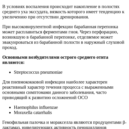
В условиях воспаления происходит накопление в полостях
среднего уха экссудата, вязкость которого имеет тенденцию к
увеличению при отсутствии дренирования.
При высоковирулентной инфекции барабанная перепонка
может расплавиться ферментами гноя. Через перфорацию,
возникшую в барабанной перепонке, отделяемое может
эвакуироваться из барабанной полости в наружный слуховой
проход.
Основными возбудителями острого среднего отита
являются:
Streptococcus pneumoniae
Для пневмококковой инфекции наиболее характерен
реактивный характер течения процесса с выраженными
основными симптомами данного заболевания, часто
приводящий к развитию осложнений ОСО
Нaemophilus influenzae
Moraxella catarrhalis
Гемофильная палочка и моракселла являются продуцентами β-
лактамаз, нивелирующих активность пенициллинов