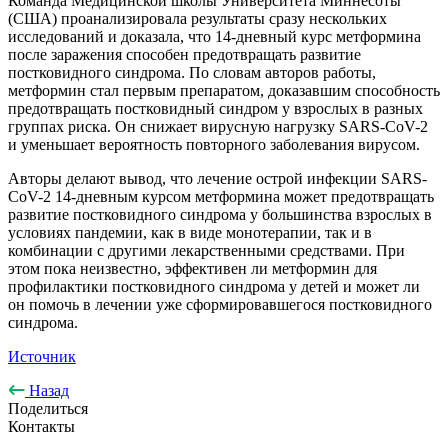
Команда Медицинской школы Университета Миннесоты
(США) проанализировала результаты сразу нескольких
исследований и доказала, что 14-дневный курс метформина
после заражения способен предотвращать развитие
постковидного синдрома. По словам авторов работы,
метформин стал первым препаратом, доказавшим способность
предотвращать постковидный синдром у взрослых в разных
группах риска. Он снижает вирусную нагрузку SARS-CoV-2
и уменьшает вероятность повторного заболевания вирусом.
Авторы делают вывод, что лечение острой инфекции SARS-
CoV-2 14-дневным курсом метформина может предотвращать
развитие постковидного синдрома у большинства взрослых в
условиях пандемии, как в виде монотерапии, так и в
комбинации с другими лекарственными средствами. При
этом пока неизвестно, эффективен ли метформин для
профилактики постковидного синдрома у детей и может ли
он помочь в лечении уже сформировавшегося постковидного
синдрома.
Источник
Назад
Поделиться
Контакты