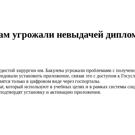
м угрожали невыдачей диплома
удистой хирургии им. Бакулева угрожали проблемами с получен
мендовали установить приложение, связав это с доступом к Госу
вятся только в цифровом виде через госпорталы.
, который используют в учебных целях и в рамках системы соц
е подтвердят установку и активацию приложения.