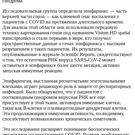
синдрома.
Исследовательская группа определила эпифаринкс — часть
верхней части горла — как ключевой очаг воспаления у
пациентов с COVID на протяжении длительного времени.
Для анализа этой области они использовали передовую
технику картирования генов под названием Visium HD spatial
transcriptomics и стали первыми в мире, кто получил
пространственные данные о генах эпифаринкса с высоким
разрешением у таких пациентов. Их результаты,
опубликованные в журнале Scientific Reports, свидетельствуют
о том, что остаточная РНК вируса SARS-CoV-2 может
оставаться в эпифаринксе более шести месяцев, активно
запуская иммунные реакции.
Эпифарингия, выстланная реснитчатыми эпителиальными
клетками, играет решающую роль в защите от респираторных
инфекций. Было обнаружено, что у пациентов с
постковидным синдромом вирусная РНК все еще
присутствует в этой ткани, активируя иммунные клетки,
такие как В-клетки и плазмацитоидные дендритные клетки.
Эта продолжающаяся иммунная активность, по-видимому,
способствует возникновению хронических симптомов.
Это исследование расширяет понимание биологических
механизмов распространения COVID. Выявив эпифарингию