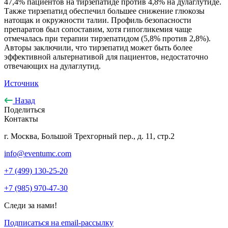
47,4% пациентов на тирзепатиде против 4,8% на дулаглутиде.
Также тирзепатид обеспечил большее снижение глюкозы
натощак и окружности талии. Профиль безопасности
препаратов был сопоставим, хотя гипогликемия чаще
отмечалась при терапии тирзепатидом (5,8% против 2,8%).
Авторы заключили, что тирзепатид может быть более
эффективной альтернативой для пациентов, недостаточно
отвечающих на дулаглутид.
Источник
Назад
Поделиться
Контакты
г. Москва, Большой Трехгорный пер., д. 11, стр.2
info@eventumc.com
+7 (499) 130-25-20
+7 (985) 970-47-30
Следи за нами!
Подписаться на email-рассылку