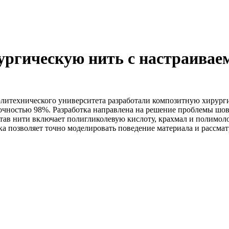
ургическую нить с настраива
литехнического университета разработали композитную хирург
точностью 98%. Разработка направлена на решение проблемы шо
тав нити включает полигликолевую кислоту, крахмал и полимол
тка позволяет точно моделировать поведение материала и рассм