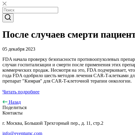
После случаев смерти пациен
05 декабря 2023
FDA начала проверку безопасности противоопухолевых препара
случаи госпитализации и смерти после применения этих преп
коммерческих продаж. Несмотря на это, FDA подчеркивает, что
года FDA одобрило шесть методов лечения CAR-T-клетками для
препарат "Кимрая" для CAR-T-клеточной терапии онкологии.
Читать подробнее
Назад
Поделиться
Контакты
г. Москва, Большой Трехгорный пер., д. 11, стр.2
info@eventumc.com