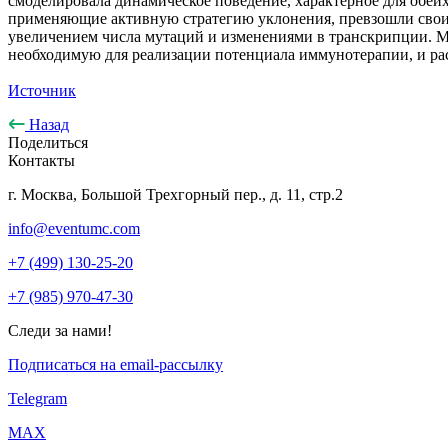
смоделировала динамическое поведение, характерное для обеих
применяющие активную стратегию уклонения, превзошли своих 
увеличением числа мутаций и изменениями в транскрипции. Мо
необходимую для реализации потенциала иммунотерапии, и ра
Источник
Назад
Поделиться
Контакты
г. Москва, Большой Трехгорный пер., д. 11, стр.2
info@eventumc.com
+7 (499) 130-25-20
+7 (985) 970-47-30
Следи за нами!
Подписаться на email-рассылку
Telegram
МАХ