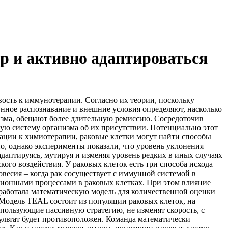
р и активно адаптироваться
ость к иммунотерапии. Согласно их теории, поскольку
нное распознавание и внешние условия определяют, насколько
изма, обещают более длительную ремиссию. Сосредоточив
ю систему организма об их присутствии. Потенциально этот
тации к химиотерапии, раковые клетки могут найти способы
о, однако эксперименты показали, что уровень уклонения
даптируясь, мутируя и изменяя уровень редких в иных случаях
ого воздействия. У раковых клеток есть три способа исхода
овесия – когда рак сосуществует с иммунной системой в
ционными процессами в раковых клетках. При этом влияние
зработала математическую модель для количественной оценки
Модель TEAL состоит из популяции раковых клеток, на
пользующие пассивную стратегию, не изменят скорость, с
ультат будет противоположен. Команда математически