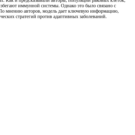
ах. Как и предсказывали авторы, популяции раковых клеток,
избегают иммунной системы. Однако это было связано с
 По мнению авторов, модель дает ключевую информацию,
ческих стратегий против адаптивных заболеваний.