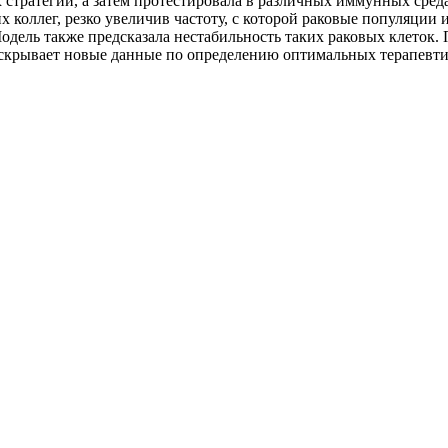
 стратегий, а затем протестировала в различных иммунных сред
коллег, резко увеличив частоту, с которой раковые популяции 
дель также предсказала нестабильность таких раковых клеток.
скрывает новые данные по определению оптимальных терапевти