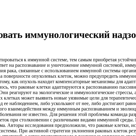
овать иммунологический надзо
тироваться к иммунной системе, тем самым приобретая устойчив
твет на распознавание и уничтожение иммунной системой, имму
ния рака, связанные с использованием иммунной системы орган
а поверхности опухолевых клеток, можно предупредить иммунну
тому, как опухоль находит компенсаторные механизмы для адап
ось, что раковые клетки адаптируются к распознаванию пассивн
Они реагируют на экологические и иммунологические стрессы, а
 клетках может выявить новые уязвимые цели для терапевтическ
 ее наблюдением, либо ускользают от нее, либо достигают равн
ожного взаимодействия между иммунным распознаванием и эволю
болевания не известно. Для решения этой проблемы команда ра
еток при столкновении с различными видами иммунной среды. 
ма. Авторы исследования предположили, что раковые клетки, ис
системы. При активной стратегии уклонения раковых клеток рез