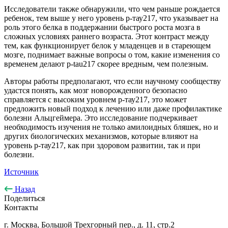
Исследователи также обнаружили, что чем раньше рождается
ребенок, тем выше у него уровень р-тау217, что указывает на
роль этого белка в поддержании быстрого роста мозга в
сложных условиях раннего возраста. Этот контраст между
тем, как функционирует белок у младенцев и в стареющем
мозге, поднимает важные вопросы о том, какие изменения со
временем делают p-tau217 скорее вредным, чем полезным.
Авторы работы предполагают, что если научному сообществу
удастся понять, как мозг новорожденного безопасно
справляется с высоким уровнем р-тау217, это может
предложить новый подход к лечению или даже профилактике
болезни Альцгеймера. Это исследование подчеркивает
необходимость изучения не только амилоидных бляшек, но и
других биологических механизмов, которые влияют на
уровень р-тау217, как при здоровом развитии, так и при
болезни.
Источник
Назад
Поделиться
Контакты
г. Москва, Большой Трехгорный пер., д. 11, стр.2