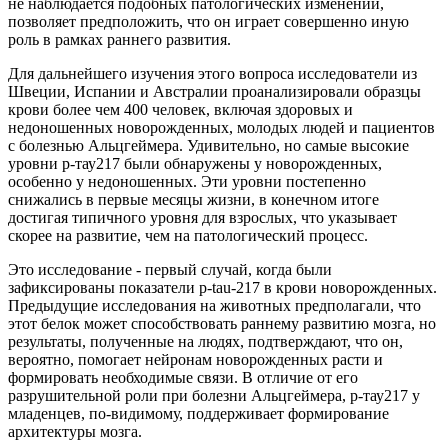
не наблюдается подобных патологических изменений,
позволяет предположить, что он играет совершенно иную
роль в рамках раннего развития.
Для дальнейшего изучения этого вопроса исследователи из
Швеции, Испании и Австралии проанализировали образцы
крови более чем 400 человек, включая здоровых и
недоношенных новорожденных, молодых людей и пациентов
с болезнью Альцгеймера. Удивительно, но самые высокие
уровни р-тау217 были обнаружены у новорожденных,
особенно у недоношенных. Эти уровни постепенно
снижались в первые месяцы жизни, в конечном итоге
достигая типичного уровня для взрослых, что указывает
скорее на развитие, чем на патологический процесс.
Это исследование - первый случай, когда были
зафиксированы показатели p-tau-217 в крови новорожденных.
Предыдущие исследования на животных предполагали, что
этот белок может способствовать раннему развитию мозга, но
результаты, полученные на людях, подтверждают, что он,
вероятно, помогает нейронам новорожденных расти и
формировать необходимые связи. В отличие от его
разрушительной роли при болезни Альцгеймера, р-тау217 у
младенцев, по-видимому, поддерживает формирование
архитектуры мозга.