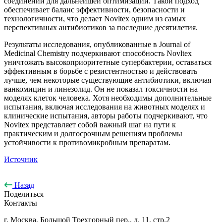
соединений для дальнейшей оптимизации. Такой подход
обеспечивает баланс эффективности, безопасности и
технологичности, что делает Novltex одним из самых
перспективных антибиотиков за последние десятилетия.
Результаты исследования, опубликованные в Journal of
Medicinal Chemistry подчеркивают способность Novltex
уничтожать высокоприоритетные супербактерии, оставаться
эффективным в борьбе с резистентностью и действовать
лучше, чем некоторые существующие антибиотики, включая
ванкомицин и линезолид. Он не показал токсичности на
моделях клеток человека. Хотя необходимы дополнительные
испытания, включая исследования на животных моделях и
клинические испытания, авторы работы подчеркивают, что
Novltex представляет собой важный шаг на пути к
практическим и долгосрочным решениям проблемы
устойчивости к противомикробным препаратам.
Источник
Назад
Поделиться
Контакты
г. Москва, Большой Трехгорный пер., д. 11, стр.2