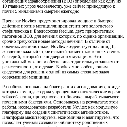
организация здравоохранения (ВОЗ) определила как одну из
10 главных угроз человечеству, уже сейчас приводящую к
почти 5 миллионами смертей ежегодно.
Препарат Novltex продемонстрировал мощное и быстрое
действие против метициллинрезистентного золотистого
стафилококка и Enterococcus faecium, двух приоритетных
патогенов ВОЗ, для лечения которых, по оценке организации,
срочно требуются новые методы лечения. В отличие от
обычных антибиотиков, Novltex воздействует на липид II,
жизненно важный строительный элемент клеточных стенок
бактерий, который не подвергается мутациям. Этот
уникальный механизм обеспечивает длительную защиту от
резистентности, что делает Novltex многообещающим
средством для решения одной из самых сложных задач
современной медицины.
Разработка основана на более ранних исследованиях, в ходе
которых команда создала упрощенные синтетические версии
тейксобактина, природного антибиотика, вырабатываемого
почвенными бактериями. Основываясь на результатах этой
работы, исследователи разработали Novltex как модульную
платформу для создания синтетических антибиотиков.
Платформа масштабируема, экономична и адаптируема, что
позволяет ученым создавать библиотеку родственных