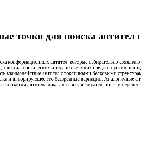
ые точки для поиска антител 
ска конформационных антител, которые избирательно связывают
здание диагностических и терапевтических средств против нейр
ать взаимодействие антител с токсичными белковыми структур
лка и игнорирующее его безвредные вариации. Аналогичные ант
ского мозга антитела доказали свою избирательность и перспек