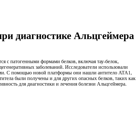
при диагностике Альцгеймера
ся с патогенными формами белков, включая тау-белок,
одегенеративных заболеваний. Исследователи использовали
ами. С помощью новой платформы они нашли антитело ATA1,
итела были получены и для других опасных белков, таких как
тивность для диагностики и лечения болезни Альцгеймера.