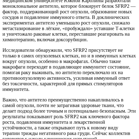
Медицинском университете Южной Каролины разработали
моноклональное антитело, которое блокирует белок SFRP2 —
фактор, поддерживающий рост опухоли, образование новых
сосудов и подавление иммунного ответа. В доклинических
экспериментах антитело уменьшало рост опухоли, снижало
метастазирование в лёгкие, «пробуждало» уставшие Т-клетки
и уничтожало раковые клетки, переставшие реагировать на
химиотерапию, включая доксорубицин.
Исследователи обнаружили, что SFRP2 присутствует не
только в самих опухолевых клетках, но и в иммунных клетках
вокруг опухоли, особенно в макрофагах. Обычно такие
макрофаги переходят в подавляющее иммунитет состояние,
помогая раку выживать, но антитело переключало их на
противоопухолевую активность, усиливая иммунный ответ
без токсичности, характерной для прямых стимуляторов
иммунитета.
Важно, что антитело преимущественно накапливалось в
самой опухоли, почти не затрагивая здоровые ткани, что
делает подход более точным и потенциально безопасным. Эти
результаты показывают роль SFRP2 как ключевого фактора
роста, подавления иммунитета и лекарственной
устойчивости, а также открывают путь к новому виду
терапии трижды негативного рака груди. Сейчас коллектив
готовится к началу клинических испытаний.