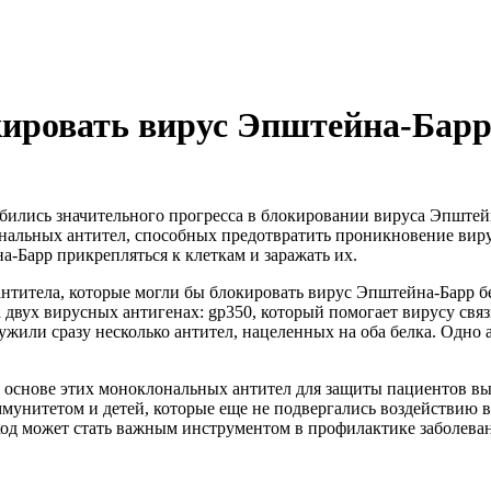
ировать вирус Эпштейна-Бар
бились значительного прогресса в блокировании вируса Эпштей
нальных антител, способных предотвратить проникновение виру
-Барр прикрепляться к клеткам и заражать их.
антитела, которые могли бы блокировать вирус Эпштейна-Барр б
вух вирусных антигенах: gp350, который помогает вирусу связыв
жили сразу несколько антител, нацеленных на оба белка. Одно 
а основе этих моноклональных антител для защиты пациентов вы
унитетом и детей, которые еще не подвергались воздействию в
ход может стать важным инструментом в профилактике заболева