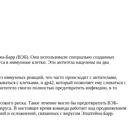
р
на-Барр (ВЭБ). Они использовали специально созданных
са в иммунные клетки. Эти антитела нацелены на два
ез иммунных реакций, что часто происходит с антителами,
аться с клетками, и gp42, который позволяет ему сливаться с
антитело смогло полностью предотвратить инфекцию, в то
сокого риска. Такое лечение могло бы предотвратить ВЭБ-
ируса. В настоящее время команда работает над продвижением
ний и осложнений, связанных с вирусом Эпштейна-Барр.