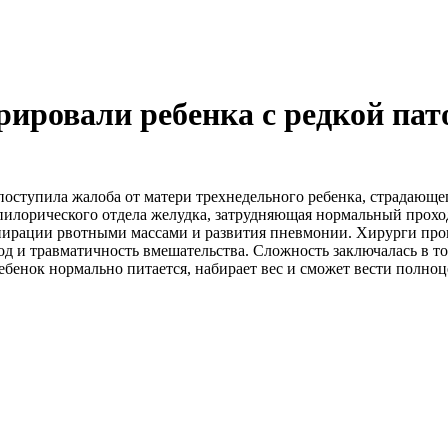
рировали ребенка с редкой пат
поступила жалоба от матери трехнедельного ребенка, страдающе
илорического отдела желудка, затрудняющая нормальный проход
спирации рвотными массами и развития пневмонии. Хирурги про
 и травматичность вмешательства. Сложность заключалась в том
ебенок нормально питается, набирает вес и сможет вести полно