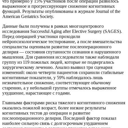
что примерно у 15% участников после операции развилось
выраженное и прогрессирующее снижение когнитивных
функций. Результаты опубликованы в журнале Journal of the
American Geriatrics Society.
Данные были получены в рамках многоцентрового
исследования Successful Aging after Elective Surgery (SAGES).
Перед операцией участники проходили
нейропсихологическое тестирование, а после вмешательства
специалисты оценивали развитие послеоперационного
делирия — состояния спутанности сознания и нарушенного
мышления. Для сравнения исследователи также наблюдали
группу из 119 пожилых людей, которые не подвергались
хирургическому лечению. Анализ выявил три сценария
изменений: около четверти пациентов сохранили стабильные
когнитивные показатели, у 59% наблюдалось лишь
незначительное снижение, соответствующее обычному
старению, а у небольшой группы отмечалось выраженное
ухудшение, нарастающее с годами.
Главными факторами риска тяжелого когнитивного снижения
оказались пожилой возраст, более низкие результаты
когнитивных тестов до операции и развитие
послеоперационного делирия. Последний фактор показал
наиболее сильную связь с долгосрочным ухудшением