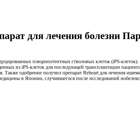
парат для лечения болезни Па
дуцированных плюрипотентных стволовых клеток (iPS-клеток). 
щенных из iPS-клеток для последующей трансплантации пациента
я. Также одобрение получил препарат Reheart для лечения ишем
 медицины в Японии, случившегося после исследований нобелевс