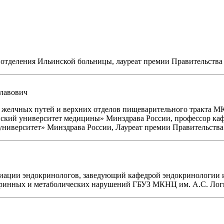
о отделения Ильинской больницы, лауреат премии Правительства 
лавович
, желчных путей и верхних отделов пищеварительного тракта М
ский университет медицины» Минздрава России, профессор ка
верситет» Минздрава России, Лауреат премии Правительства Р
социации эндокринологов, заведующий кафедрой эндокринологи
окринных и метаболических нарушений ГБУЗ МКНЦ им. А.С. Ло