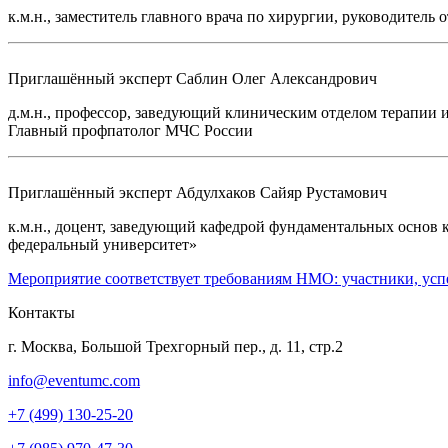
к.м.н., заместитель главного врача по хирургии, руководите
Приглашённый эксперт
Саблин Олег Александрович
д.м.н., профессор, заведующий клиническим отделом терапи
Главный профпатолог МЧС России
Приглашённый эксперт
Абдулхаков Сайяр Рустамович
к.м.н., доцент, заведующий кафедрой фундаментальных осн
федеральный университет»
Мероприятие соответствует требованиям НМО: участники, усп
Контакты
г. Москва, Большой Трехгорный пер., д. 11, стр.2
info@eventumc.com
+7 (499) 130-25-20