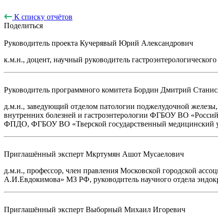
К списку отчётов
Поделиться
Руководитель проекта
Кучерявый Юрий Александрович
к.м.н., доцент, научный руководитель гастроэнтерологическог
Руководитель программного комитета
Бордин Дмитрий Станис
д.м.н., заведующий отделом патологии поджелудочной железы
внутренних болезней и гастроэнтерологии ФГБОУ ВО «Россий
ФПДО, ФГБОУ ВО «Тверской государственный медицинский уни
Приглашённый эксперт
Мкртумян Ашот Мусаелович
д.м.н., профессор, член правления Московской городской ас
А.И.Евдокимова» МЗ РФ, руководитель научного отдела энд
Приглашённый эксперт
Выборный Михаил Игоревич