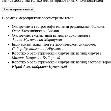
запись доступна только для авторизованных пользователей
Посмотреть запись
В рамках мероприятия рассмотрены темы:
Ожирение и гастроэзофагеальная рефлюксная болезнь.
Олег Александрович Саблин
Ожирение: экспертный взгляд эндокринолога.
Ашот Мусаелович Мкртумян
Билиарный тракт при метаболическом синдроме.
Сайяр Рустамович Абдулхаков
Коротко о бариатрической хирургии: взгляд хирурга.
Михаил Игоревич Выборный
Коротко о бариатрической хирургии: взгляд гастроэнтеро
Юрий Александрович Кучерявый