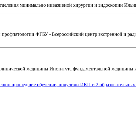
ль отделения минимально инвазивной хирургии и эндоскопии Иль
и и профпатологии ФГБУ «Всероссийский центр экстренной и р
ов клинической медицины Института фундаментальной медицин
ешно прошедшие обучение, получили ИКП и 2 образовательных 