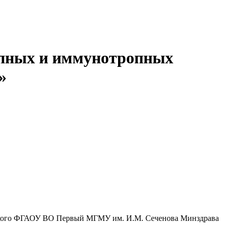
опных и иммунотропных
»
вского ФГАОУ ВО Первый МГМУ им. И.М. Сеченова Минздрава