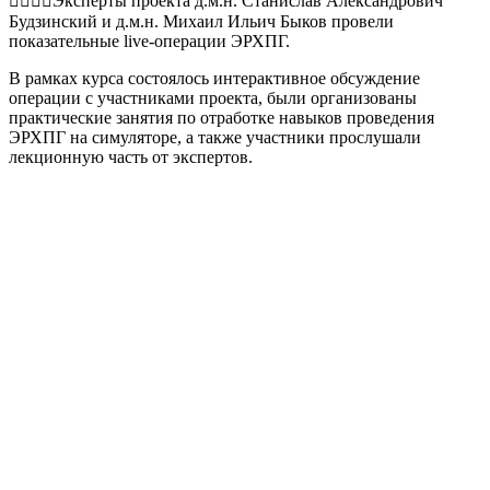
👨‍⚕️👨‍⚕️Эксперты проекта д.м.н. Станислав Александрович
Будзинский и д.м.н. Михаил Ильич Быков провели
показательные live-операции ЭРХПГ.
В рамках курса состоялось интерактивное обсуждение
операции с участниками проекта, были организованы
практические занятия по отработке навыков проведения
ЭРХПГ на симуляторе, а также участники прослушали
лекционную часть от экспертов.