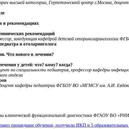
к, врач высшей категории, Герпетическтй центр г.Москва, д
рле
в в рекомендациях
клинических рекомендаций
рофессор, заведующая кафедрой детской оториноларингологии
педиатра и отоларинголога
. Что нового в лечении?
чения у детей: что? кому? когда?
доцент по специальности педиатрия, профессор кафедры инфек
кого отдела
ров
, доцент кафедры педиатрии ФГБОУ ВО «МГМСУ им. А.И. Евдок
федры клинической функциональной диагностики ФГАОУ ВО «РН
ешно прошедшие обучение, получили ИКП и 5 образовательных 