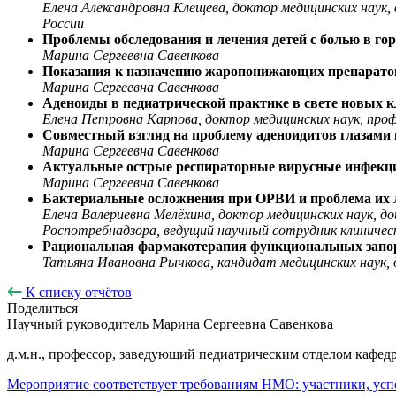
Елена Александровна Клещева, доктор медицинских нау
России
Проблемы обследования и лечения детей с болью в го
Марина Сергеевна Савенкова
Показания к назначению жаропонижающих препарато
Марина Сергеевна Савенкова
Аденоиды в педиатрической практике в свете новых 
Елена Петровна Карпова, доктор медицинских наук, п
Совместный взгляд на проблему аденоидитов глазами 
Марина Сергеевна Савенкова
Актуальные острые респираторные вирусные инфекции
Марина Сергеевна Савенкова
Бактериальные осложнения при ОРВИ и проблема их ле
Елена Валериевна Мелёхина, доктор медицинских наук, 
Роспотребнадзора, ведущий научный сотрудник клиничес
Рациональная фармакотерапия функциональных запо
Татьяна Ивановна Рычкова, кандидат медицинских наук
К списку отчётов
Поделиться
Научный руководитель
Марина Сергеевна Савенкова
д.м.н., профессор, заведующий педиатрическим отделом ка
Мероприятие соответствует требованиям НМО: участники, усп