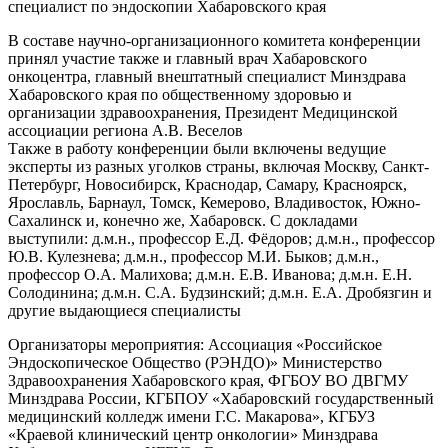
специалист по эндоскопии Хабаровского края
В составе научно-организационного комитета конференции
принял участие также и главный врач Хабаровского
онкоцентра, главный внештатный специалист Минздрава
Хабаровского края по общественному здоровью и
организации здравоохранения, Президент Медицинской
ассоциации региона А.В. Веселов
Также в работу конференции были включены ведущие
эксперты из разных уголков страны, включая Москву, Санкт-
Петербург, Новосибирск, Краснодар, Самару, Красноярск,
Ярославль, Барнаул, Томск, Кемерово, Владивосток, Южно-
Сахалинск и, конечно же, Хабаровск. С докладами
выступили: д.м.н., профессор Е.Д. Фёдоров; д.м.н., профессор
Ю.В. Кулезнева; д.м.н., профессор М.И. Быков; д.м.н.,
профессор О.А. Малихова; д.м.н. Е.В. Иванова; д.м.н. Е.Н.
Солодинина; д.м.н. С.А. Будзинский; д.м.н. Е.А. Дробязгин и
другие выдающиеся специалисты
Организаторы мероприятия: Ассоциация «Российское
Эндоскопическое Общество (РЭНДО)» Министерство
Здравоохранения Хабаровского края, ФГБОУ ВО ДВГМУ
Минздрава России, КГБПОУ «Хабаровский государственный
медицинский колледж имени Г.С. Макарова», КГБУЗ
«Краевой клинический центр онкологии» Минздрава