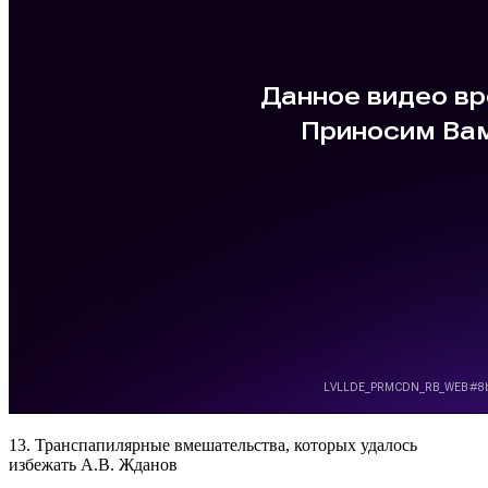
13. Транспапилярные вмешательства, которых удалось
избежать А.В. Жданов