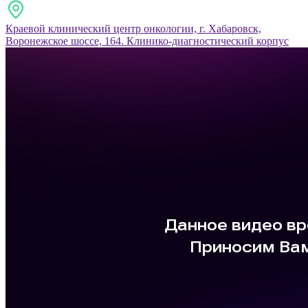
Краевой клинический центр онкологии, г. Хабаровск,
Воронежское шоссе, 164. Клинико-диагностический корпус