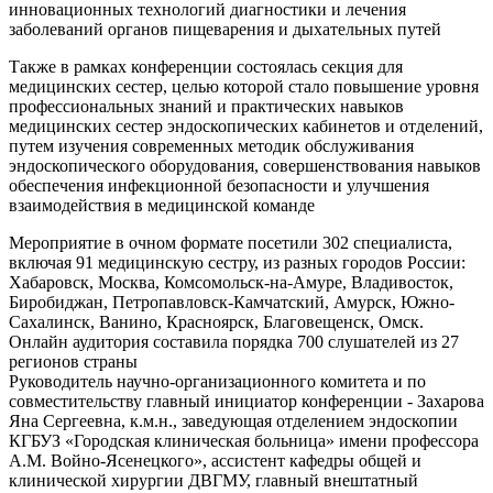
инновационных технологий диагностики и лечения
заболеваний органов пищеварения и дыхательных путей
Также в рамках конференции состоялась секция для
медицинских сестер, целью которой стало повышение уровня
профессиональных знаний и практических навыков
медицинских сестер эндоскопических кабинетов и отделений,
путем изучения современных методик обслуживания
эндоскопического оборудования, совершенствования навыков
обеспечения инфекционной безопасности и улучшения
взаимодействия в медицинской команде
Мероприятие в очном формате посетили 302 специалиста,
включая 91 медицинскую сестру, из разных городов России:
Хабаровск, Москва, Комсомольск-на-Амуре, Владивосток,
Биробиджан, Петропавловск-Камчатский, Амурск, Южно-
Сахалинск, Ванино, Красноярск, Благовещенск, Омск.
Онлайн аудитория составила порядка 700 слушателей из 27
регионов страны
Руководитель научно-организационного комитета и по
совместительству главный инициатор конференции - Захарова
Яна Сергеевна, к.м.н., заведующая отделением эндоскопии
КГБУЗ «Городская клиническая больница» имени профессора
А.М. Войно-Ясенецкого», ассистент кафедры общей и
клинической хирургии ДВГМУ, главный внештатный