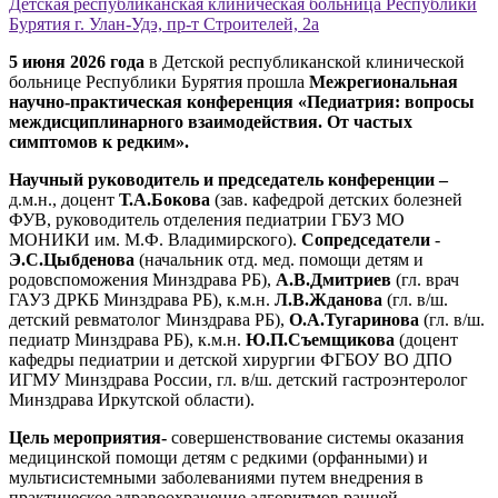
Детская республиканская клиническая больница Республики
Бурятия г. Улан-Удэ, пр-т Строителей, 2а
5 июня 2026 года
в Детской республиканской клинической
больнице Республики Бурятия прошла
Межрегиональная
научно-практическая конференция «Педиатрия: вопросы
междисциплинарного взаимодействия. От частых
симптомов к редким».
Научный руководитель и председатель конференции –
д.м.н., доцент
Т.А.Бокова
(зав. кафедрой детских болезней
ФУВ, руководитель отделения педиатрии ГБУЗ МО
МОНИКИ им. М.Ф. Владимирского).
Сопредседатели
-
Э.С.Цыбденова
(начальник отд. мед. помощи детям и
родовспоможения Минздрава РБ),
А.В.Дмитриев
(гл. врач
ГАУЗ ДРКБ Минздрава РБ), к.м.н.
Л.В.Жданова
(гл. в/ш.
детский ревматолог Минздрава РБ),
О.А.Тугаринова
(гл. в/ш.
педиатр Минздрава РБ), к.м.н.
Ю.П.Съемщикова
(доцент
кафедры педиатрии и детской хирургии ФГБОУ ВО ДПО
ИГМУ Минздрава России, гл. в/ш. детский гастроэнтеролог
Минздрава Иркутской области).
Цель мероприятия-
совершенствование системы оказания
медицинской помощи детям с редкими (орфанными) и
мультисистемными заболеваниями путем внедрения в
практическое здравоохранение алгоритмов ранней