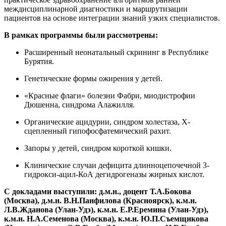
междисциплинарной диагностики и маршрутизации
пациентов на основе интеграции знаний узких специалистов.
В рамках программы были рассмотрены:
Расширенный неонатальный скрининг в Республике
Бурятия.
Генетические формы ожирения у детей.
«Красные флаги» болезни Фабри, миодистрофии
Дюшенна, синдрома Алажилля.
Органические ацидурии, синдром холестаза, Х-
сцепленный гипофосфатемический рахит.
Запоры у детей, синдром короткой кишки.
Клинические случаи дефицита длинноцепочечной 3-
гидрокси-ацил-КоА дегидрогеназы жирных кислот.
С докладами выступили: д.м.н., доцент Т.А.Бокова
(Москва), д.м.н. В.Н.Панфилова (Красноярск), к.м.н.
Л.В.Жданова (Улан-Удэ), к.м.н. Е.Р.Еремина (Улан-Удэ),
к.м.н. Н.А.Семенова (Москва), к.м.н. Ю.П.Съемщикова