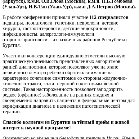
(Иркутск), к.м.н. О.В.Глоба (Москва), к.м.н. Н.Б.Гомбоева
(Улан-Удэ), И.В.Тян (Улан-Удэ), к.м.н Д.А.Петров (Москва).
В работе конференции приняли участие
112 специалистов
-
педиатры, неонатологи, генетики, неврологи, детские
хирурги, гастроэнтерологи, детские эндокринологи,
инфекционисты, аллергологи-иммунологи,
оториноларингологи – из различных районов Республики
Бурятия.
Участники конференции единодушно отметили высокую
практическую значимость представленных алгоритмов
ранней диагностики, которые позволяют уже на этапе
первичного осмотра ребенка обратить внимание на
характерное сочетание симптомов со стороны желудочно-
кишечного тракта, кожи, нервной и костно-мышечной
системы. Такая настороженность позволяет заподозрить
редкое (орфанное) заболевание на ранних стадиях и
своевременно направить пациента в федеральные центры для
верификации диагноза и назначения патогенетической
терапии.
Спасибо коллегам из Бурятии за тёплый приём и живой
интерес к научной программе!
Оргкомитет конференции благодарит компании Ипсен, Ирвин,