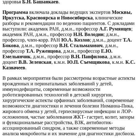
здоровья
Б.Н. Башанкаев
.
Программа
включала доклады ведущих экспертов
Москвы,
Иркутска, Красноярска и Новосибирска
, клинические
разборы и рекомендации по ведению пациентов. С докладами
выступили: академик РАН, д.м.н., профессор
А.Г. Румянцев
;
академик РАН, д.м.н., профессор
Н.Н. Володин
; д.м.н.,
профессор, член-корр. РАН
Ю.А. Козлов
; д.м.н., доцент
Т.А.
Бокова
, д.м.н., профессор
В.Н. Стальмахович
, д.м.н.,
профессор
Т.А. Руженцова
, д.м.н., профессор
Е.Ю.
Емельянчик
, д.м.н., профессор
В.Н. Панфилова
, д.м.н.
доцент
В.В. Зеленская
, к.м.н.
Ю.П. Съемщикова
, к.м.н.
К.С.
Казначеев
.
В рамках мероприятия были рассмотрены возрастные аспекты
врожденных и перинатальных заболеваний у детей,
иммунодефициты, современные возможности
роботизированных технологий в детской хирургии,
хирургические аспекты орфанных заболеваний, современные
возможности диагностики и лечения болезни Ниманна-Пика,
жирового обмена у детей, герпесвирусные инфекции и ЛОР-
осложнения, частые заболевания ЖКТ- гастрит, колит, запоры
и функциональные расстройства, ВЗК, антибиотик-
ассоциированный синдром, а также современные методы
анализа микробиоты и их значение для диагностики дисбиоза.