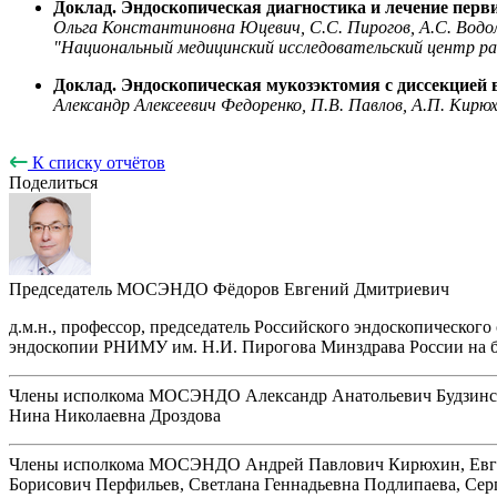
Доклад. Эндоскопическая диагностика и лечение перв
Ольга Константиновна Юцевич, С.С. Пирогов, А.С. Водол
"Национальный медицинский исследовательский центр р
Доклад. Эндоскопическая мукозэктомия с диссекцией 
Александр Алексеевич Федоренко, П.В. Павлов, А.П. Кир
К списку отчётов
Поделиться
Председатель МОСЭНДО
Фёдоров Евгений Дмитриевич
д.м.н., профессор, председатель Российского эндоскопическо
эндоскопии РНИМУ им. Н.И. Пирогова Минздрава России на ба
Члены исполкома МОСЭНДО
Александр Анатольевич Будзинс
Нина Николаевна Дроздова
Члены исполкома МОСЭНДО
Андрей Павлович Кирюхин, Евге
Борисович Перфильев, Светлана Геннадьевна Подлипаева, Се