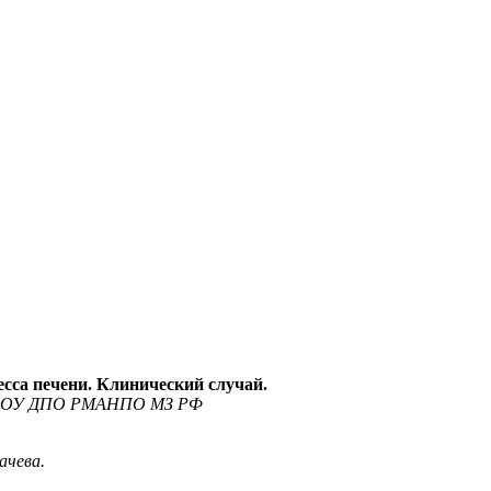
сса печени. Клинический случай.
ии ГБОУ ДПО РМАНПО МЗ РФ
ачева.