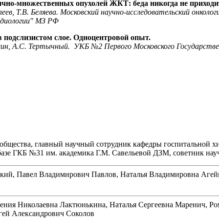
ично-множественных опухолей ЖКТ: беда никогда не приходи
еев, Т.В. Беляева. Московский научно-исследовательский онкол
адиологии" МЗ РФ
в подслизистом слое. Одноцентровой опыт.
юхин, А.С. Тертычный. УКБ №2 Первого Московского Государств
го общества, главный научный сотрудник кафедры госпитальной 
зе ГКБ №31 им. академика Г.М. Савельевой ДЗМ, советник науч
кий, Павел Владимирович Павлов, Наталья Владимировна Агейки
ния Николаевна Лактюнькина, Наталья Сергеевна Маренич, Ро
ргей Александрович Соколов