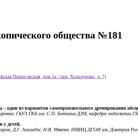
копического общества №181
ая Пироговская, дом 1а / пер. Хользунова, д. 7)
– один из вариантов самопроизвольного дренирования абсце
имировна. ГБУЗ ГКБ им. С.П. Боткина ДЗМ, кафедра эндоскоп
 у детей.
харов, Д.Г. Ахаладзе, Н.В. Мякова. НМИЦ ДГОИ им. Дмитрия Рог