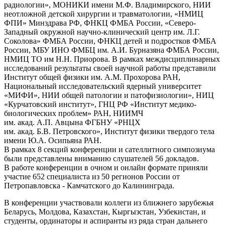
радиологии», МОНИКИ имени М.Ф. Владимирского, НИИ
неотложной детской хирургии и травматологии, «НМИЦ
ФПИ» Минздрава РФ, ФНКЦ ФМБА России, «Северо-
Западный окружной научно-клинический центр им. Л.Г.
Соколова» ФМБА России, ФНКЦ детей и подростков ФМБА
России, МБУ ИНО ФМБЦ им. А.И. Бурназяна ФМБА России,
НМИЦ ТО им Н.Н. Приорова. В рамках междисциплинарных
исследований результаты своей научной работы представили
Институт общей физики им. А.М. Прохорова РАН,
Национальный исследовательский ядерный университет
«МИФИ», НИИ общей патологии и патофизиологии», НИЦ
«Курчатовский институт», ГНЦ РФ «Институт медико-
биологических проблем» РАН, НИИМЧ
им. акад. А.П. Авцына ФГБНУ «РНЦХ
им. акад. Б.В. Петровского», Институт физики твердoго тeла
имени Ю.А. Осипьянa РАН.
В рамках 8 секций конференции и сателлитного симпозиума
были представлены вниманию слушателей 56 докладов.
В работе конференции в очном и онлайн формате приняли
участие 652 специалиста из 50 регионов России от
Петропавловска - Камчатского до Калининграда.
В конференции участвовали коллеги из ближнего зарубежья
Беларусь, Молдова, Казахстан, Кыргызстан, Узбекистан, и
студенты, ординаторы и аспиранты из ряда стран дальнего