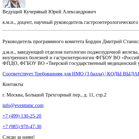
Ведущий
Кучерявый Юрий Александрович
к.м.н., доцент, научный руководитель гастроэнтерологическог
Руководитель программного комитета
Бордин Дмитрий Станис
д.м.н., заведующий отделом патологии поджелудочной железы
внутренних болезней и гастроэнтерологии ФГБОУ ВО «Россий
ФПДО, ФГБОУ ВО «Тверской государственный медицинский уни
Соответствует Требованиям для НМО (3 балла) | КОДЫ ВЫД
Контакты
г. Москва, Большой Трехгорный пер., д. 11, стр.2
info@eventumc.com
+7 (499) 130-25-20
+7 (985) 970-47-30
Следи за нами!