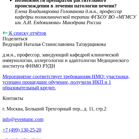
Возможности препаратов растительного
происхождения в лечении патологии печени?
Елена Владимировна Голованова д.м.н., профессор
кафедры поликлинической терапии ФГБОУ ВО «МГМСУ
им. А.И. Евдокимова» Минздрава России
К списку отчётов
Поделиться
Ведущий
Наталья Станиславовна Татаурщикова
д.м.н., профессор, заведующий кафедрой клинической
иммунологии, аллергологии и адаптологии Медицинского
института ФНМО РУДН
Мероприятие соответствует требованиям НМО: участники,
успешно прошедшие обучение, получили ИКП и 1
образовательный кредит.
Контакты
г. Москва, Большой Трехгорный пер., д. 11, стр.2
info@eventumc.com
+7 (499) 130-25-20