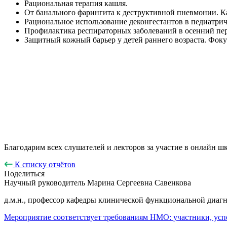
Рациональная терапия кашля.
От банального фарингита к деструктивной пневмонии. К
Рациональное использование деконгестантов в педиатрич
Профилактика респираторных заболеваний в осенний пери
Защитный кожный барьер у детей раннего возраста. Фоку
Благодарим всех слушателей и лекторов за участие в онлайн ш
К списку отчётов
Поделиться
Научный руководитель
Марина Сергеевна Савенкова
д.м.н., профессор кафедры клинической функциональной ди
Мероприятие соответствует требованиям НМО: участники, усп