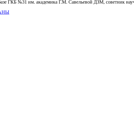
зе ГКБ №31 им. академика Г.М. Савельевой ДЗМ, советник науч
ДАНЫ