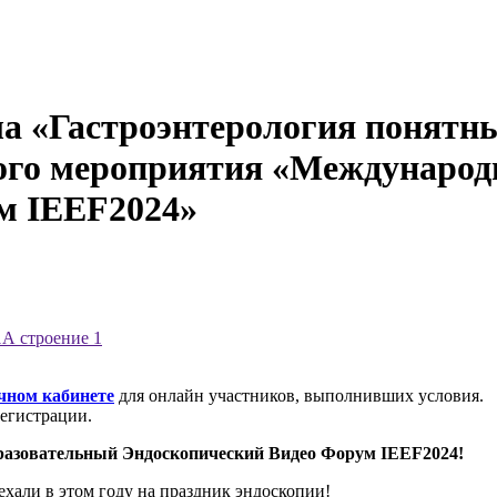
а «Гастроэнтерология понятн
ного мероприятия «Междунаро
м IEEF2024»
А строение 1
чном кабинете
для онлайн участников, выполнивших условия.
егистрации.
бразовательный Эндоскопический Видео Форум IEEF2024!
ехали в этом году на праздник эндоскопии!