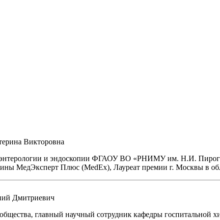
терина Викторовна
роэнтерологии и эндоскопии ФГАОУ ВО «РНИМУ им. Н.И. Пирого
ины МедЭксперт Плюс (MedEx), Лауреат премии г. Москвы в об
ний Дмитриевич
го общества, главный научный сотрудник кафедры госпитальной 