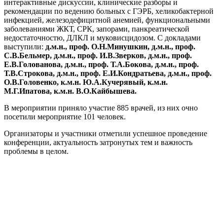
интерактивные дискуссии, клинические разборы и
рекомендации по ведению больных с ГЭРБ, хеликобактерной
инфекцией, железодефицитной анемией, функциональными
заболеваниями ЖКТ, СРК, запорами, панкреатической
недостаточностю, ДЛКЛ и муковисцидозом. С докладами
выступили:
д.м.н., проф. О.Н.Минушкин, д.м.н., проф.
С.В.Бельмер, д.м.н., проф. И.В.Зверков, д.м.н., проф.
Е.В.Голованова, д.м.н., проф. Т.А.Бокова, д.м.н., проф.
Т.В.Строкова, д.м.н., проф. Е.И.Кондратьева, д.м.н., проф.
О.В.Головенко, к.м.н. Ю.А.Кучерявый, к.м.н.
М.Г.Ипатова, к.м.н. В.О.Кайбышева.
В мероприятии приняло участие 885 врачей, из них очно
посетили мероприятие 101 человек.
Организаторы и участники отметили успешное проведение
конференции, актуальность затронутых тем и важность
проблемы в целом.