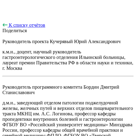
К списку отчётов
Поделиться
Руководитель проекта
Кучерявый Юрий Александрович
к.м.н., доцент, научный руководитель
гастроэнтерологического отделения Ильинской больницы,
лауреат премии Правительства РФ в области науки и техники,
г. Москва
Руководитель программного комитета
Бордин Дмитрий
Станиславович
д.м.н., заведующий отделом патологии поджелудочной
железы, желчных путей и верхних отделов пищеварительного
тракта МКНЦ им. А.С. Логинова, профессор кафедры
пропедевтики внутренних болезней и гастроэнтерологии
ФГБОУ ВО «Российский университет медицины» Минздрава
России, профессор кафедры общей врачебной практики и
семейной медицины ФПДО, ФГБОУ ВО «Тверской