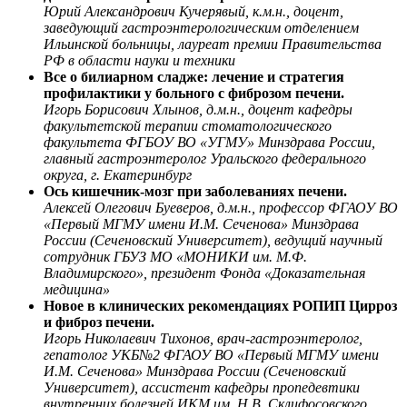
Юрий Александрович Кучерявый, к.м.н., доцент,
заведующий гастроэнтерологическим отделением
Ильинской больницы, лауреат премии Правительства
РФ в области науки и техники
Все о билиарном сладже: лечение и стратегия
профилактики у больного с фиброзом печени.
Игорь Борисович Хлынов, д.м.н., доцент кафедры
факультетской терапии стоматологического
факультета ФГБОУ ВО «УГМУ» Минздрава России,
главный гастроэнтеролог Уральского федерального
округа, г. Екатеринбург
Ось кишечник-мозг при заболеваниях печени.
Алексей Олегович Буеверов, д.м.н., профессор ФГАОУ ВО
«Первый МГМУ имени И.М. Сеченова» Минздрава
России (Сеченовский Университет), ведущий научный
сотрудник ГБУЗ МО «МОНИКИ им. М.Ф.
Владимирского», президент Фонда «Доказательная
медицина»
Новое в клинических рекомендациях РОПИП Цирроз
и фиброз печени.
Игорь Николаевич Тихонов, врач-гастроэнтеролог,
гепатолог УКБ№2 ФГАОУ ВО «Первый МГМУ имени
И.М. Сеченова» Минздрава России (Сеченовский
Университет), ассистент кафедры пропедевтики
внутренних болезней ИКМ им. Н.В. Склифосовского