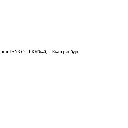
ч
имации ГАУЗ СО ГКБ№40, г. Екатеринбург