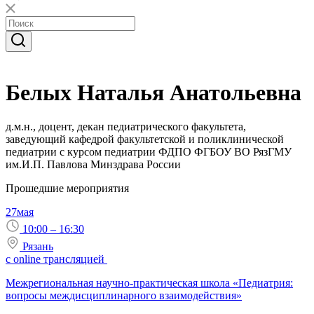
Белых Наталья Анатольевна
д.м.н., доцент, декан педиатрического факультета,
заведующий кафедрой факультетской и поликлинической
педиатрии с курсом педиатрии ФДПО ФГБОУ ВО РязГМУ
им.И.П. Павлова Минздрава России
Прошедшие мероприятия
27
мая
10:00 – 16:30
Рязань
с online трансляцией
Межрегиональная научно-практическая школа «Педиатрия:
вопросы междисциплинарного взаимодействия»