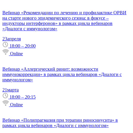
Вебинар «Рекомендации по лечению и профилактике ОРВИ
на старте нового эпидемического сезона: в фокусе –
индукторы интерферонов» в рамках цикла вебинаров
«Диалоги с иммунологом»
23
апреля
18:00 – 20:00
Online
Вебинар «Аллергический ринит: возможности
иммунокоррекции» в рамках цикла вебинаров «Диалоги с
иммунологом»
21
марта
18:00 – 20:15
Online
Вебинар «Полипрагмазия при терапии риносинусита» в
рамках цикла вебинаров «Диалоги с иммунологом»