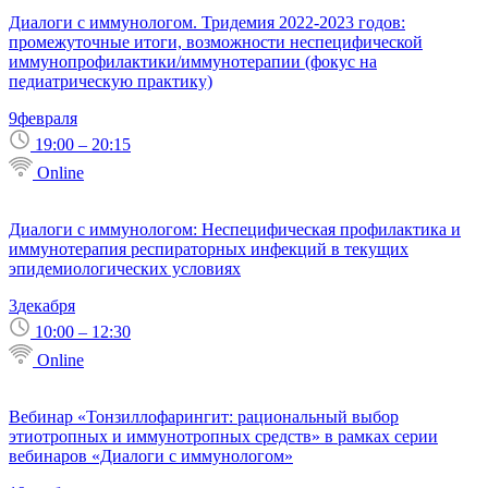
Диалоги с иммунологом. Тридемия 2022-2023 годов:
промежуточные итоги, возможности неспецифической
иммунопрофилактики/иммунотерапии (фокус на
педиатрическую практику)
9
февраля
19:00 – 20:15
Online
Диалоги с иммунологом: Неспецифическая профилактика и
иммунотерапия респираторных инфекций в текущих
эпидемиологических условиях
3
декабря
10:00 – 12:30
Online
Вебинар «Тонзиллофарингит: рациональный выбор
этиотропных и иммунотропных средств» в рамках серии
вебинаров «Диалоги с иммунологом»