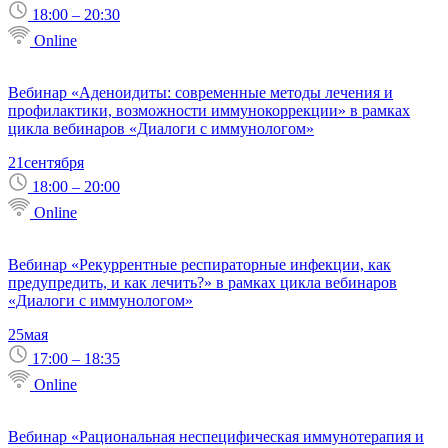
18:00 – 20:30
Online
Вебинар «Аденоидиты: современные методы лечения и
профилактики, возможности иммунокоррекции» в рамках
цикла вебинаров «Диалоги с иммунологом»
21
сентября
18:00 – 20:00
Online
Вебинар «Рекуррентные респираторные инфекции, как
предупредить, и как лечить?» в рамках цикла вебинаров
«Диалоги с иммунологом»
25
мая
17:00 – 18:35
Online
Вебинар «Рациональная неспецифическая иммунотерапия и