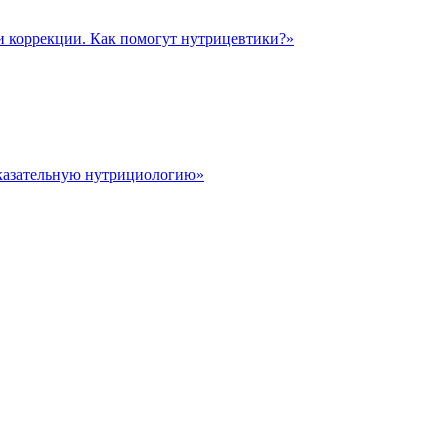
и коррекции. Как помогут нутрицевтики?»
казательную нутрициологию»