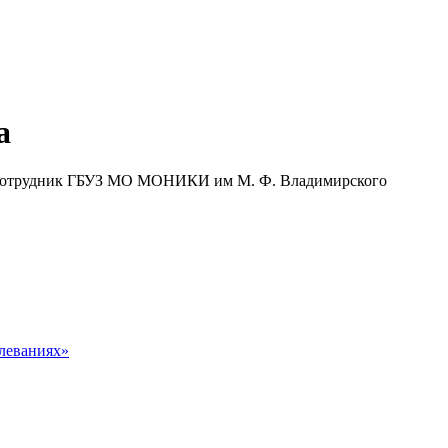
а
й сотрудник ГБУЗ МО МОНИКИ им М. Ф. Владимирского
леваниях»