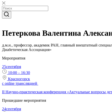
Петеркова Валентина Алекса
д.м.н., профессор,
академик РАН,
главный внештатный специал
Диабетическая Ассоциация»
Мероприятия
25
сентября
10:00 – 16:30
Красногорск
с online трансляцией
II Научно-практическая конференция «Актуальные вопросы де
Прошедшие мероприятия
24
сентября