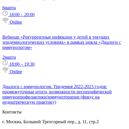
6
марта
18:00 – 20:00
Online
Вебинар «Рекуррентные инфекции у детей в текущих
эпидемиологических условиях» в рамках цикла «Диалоги с
иммунологом»
2
марта
18:00 – 19:30
Online
Диалоги с иммунологом. Тридемия 2022-2023 годов:
промежуточные итоги, возможности неспецифической
иммунопрофилактики/иммунотерапии (фокус на
педиатрическую практику)
Контакты
г. Москва, Большой Трехгорный пер., д. 11, стр.2