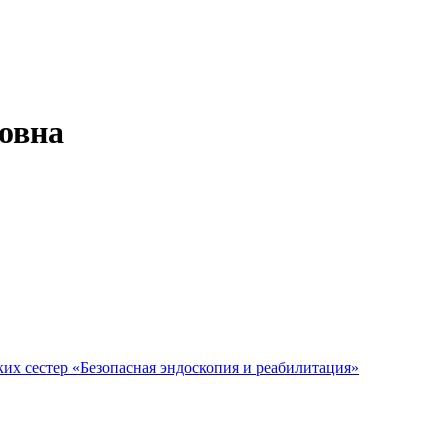
овна
их сестер «Безопасная эндоскопия и реабилитация»