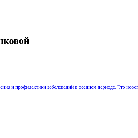
нковой
ния и профилактики заболеваний в осеннем периоде. Что ново