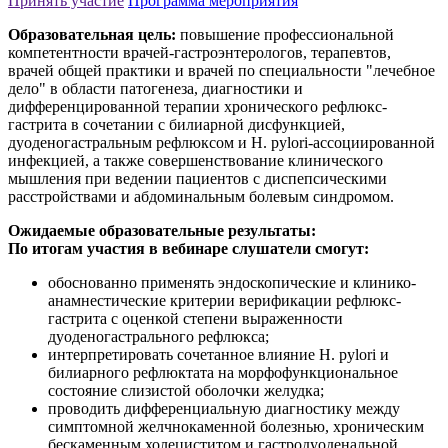
Принять участие
Программа мероприятия
Образовательная цель:
повышение профессиональной
компетентности врачей-гастроэнтерологов, терапевтов,
врачей общей практики и врачей по специальности "лечебное
дело" в области патогенеза, диагностики и
дифференцированной терапии хронического рефлюкс-
гастрита в сочетании с билиарной дисфункцией,
дуоденогастральным рефлюксом и H. pylori-ассоциированной
инфекцией, а также совершенствование клинического
мышления при ведении пациентов с диспепсическими
расстройствами и абдоминальным болевым синдромом.
Ожидаемые образовательные результаты:
По итогам участия в вебинаре слушатели смогут:
обоснованно применять эндоскопические и клинико-
анамнестические критерии верификации рефлюкс-
гастрита с оценкой степени выраженности
дуоденогастрального рефлюкса;
интерпретировать сочетанное влияние H. pylori и
билиарного рефлюктата на морфофункциональное
состояние слизистой оболочки желудка;
проводить дифференциальную диагностику между
симптомной желчнокаменной болезнью, хроническим
бескаменным холециститом и гастродуоденальной