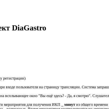
кт DiaGastro
му регистрации)
ри входе пользователя на страницу трансляции. Система запра
 на всплывающее окно "Вы ещё здесь? - Да, я смотрю". Слушате
сти мероприятия для получения ИКП
_
минут
из общего времени 
из _ возможных. Время присутствия контролируется по автомати