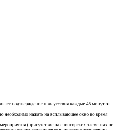
шивает подтверждение присутствия каждые 45 минут от
лю необходимо нажать на всплывающее окно во время
мероприятия (присутствие на спонсорских элементах не
ческому отчету, генерируемому порталом трансляции