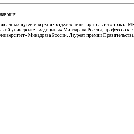
лавович
, желчных путей и верхних отделов пищеварительного тракта М
ский университет медицины» Минздрава России, профессор ка
верситет» Минздрава России, Лауреат премии Правительства Р