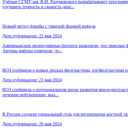
Учёные СГМУ им. В.И. Разумовского разрабатывают программу
улучшить точность и скорость диаг...
Новый метод борьбы с тяжелой формой ковида
Дата публикации: 22 мая 2024
Американские молекулярные биологи выяснили, что тяжелые ф
Авторы работы отметили, чт...
ВОЗ сообщила о новых рисках филграстима, пэгфилграстима и
Дата публикации: 21 мая 2024
ВОЗ сообщила о потенциальном риске развития миелодиспласт
лечении нейтропении, выз...
В России создали уникальный гель для регенерации костной т
Дата публикации: 20 мая 2024