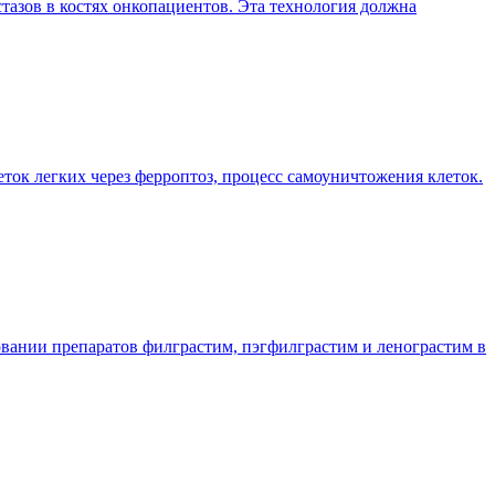
азов в костях онкопациентов. Эта технология должна
ок легких через ферроптоз, процесс самоуничтожения клеток.
вании препаратов филграстим, пэгфилграстим и ленограстим в