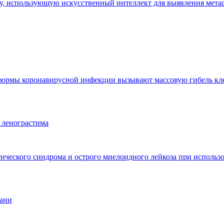
, использующую искусственный интеллект для выявления метаст
ормы коронавирусной инфекции вызывают массовую гибель клет
 ленограстима
ического синдрома и острого миелоидного лейкоза при использо
кани