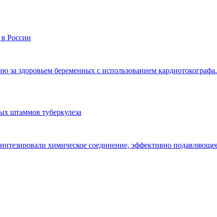
 в России
ю за здоровьем беременных с использованием кардиотокографа.
ных штаммов туберкулеза
синтезировали химическое соединение, эффективно подавляющее