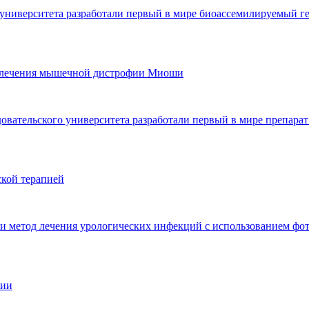
университета разработали первый в мире биоассемилируемый ге
ля лечения мышечной дистрофии Миоши
довательского университета разработали первый в мире препар
кой терапией
 метод лечения урологических инфекций с использованием фот
пии