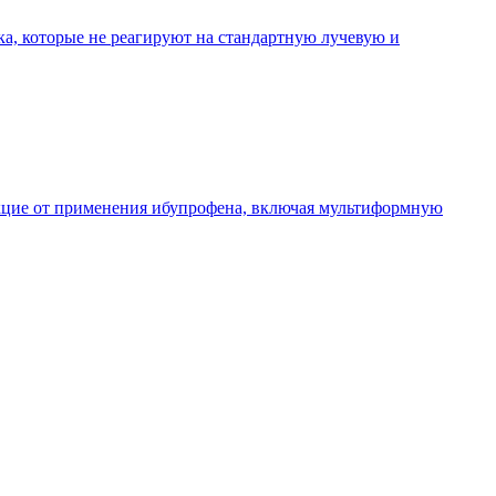
а, которые не реагируют на стандартную лучевую и
акцие от применения ибупрофена, включая мультиформную