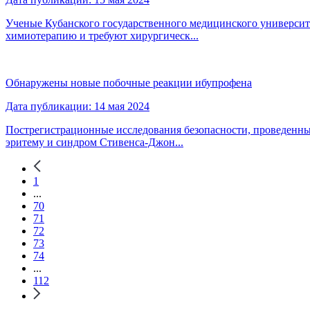
Ученые Кубанского государственного медицинского университе
химиотерапию и требуют хирургическ...
Обнаружены новые побочные реакции ибупрофена
Дата публикации: 14 мая 2024
Пострегистрационные исследования безопасности, проведенны
эритему и синдром Стивенса-Джон...
1
...
70
71
72
73
74
...
112