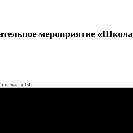
вательное мероприятие «Школ
твальда, д.1/42